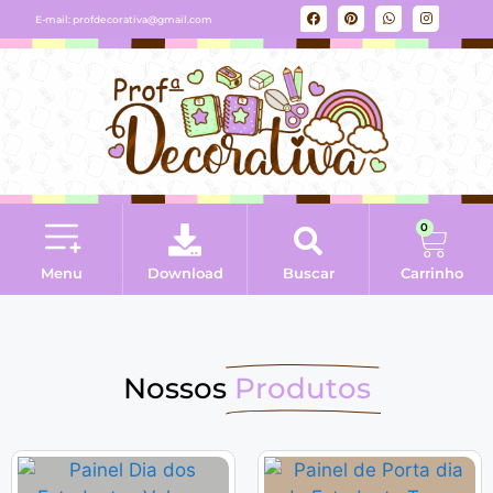
E-mail:
profdecorativa@gmail.com
0
Menu
Download
Buscar
Carrinho
Nossos
Produtos