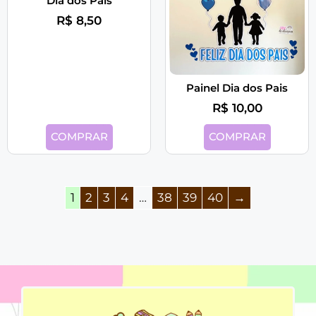
Dia dos Pais
R$
8,50
Painel Dia dos Pais
R$
10,00
COMPRAR
COMPRAR
1
2
3
4
…
38
39
40
→