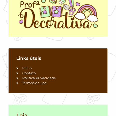
Links úteis
Início
Contato
Política Privacidade
Termos de uso
Loja