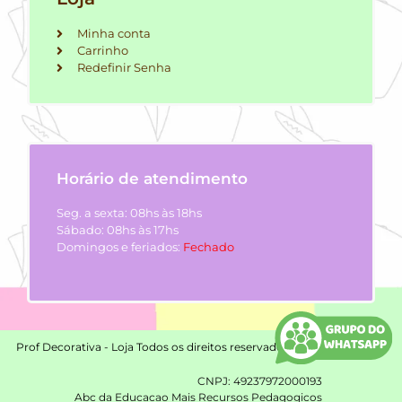
Minha conta
Carrinho
Redefinir Senha
Horário de atendimento
Seg. a sexta: 08hs às 18hs
Sábado: 08hs às 17hs
Domingos e feriados:
Fechado
Prof Decorativa - Loja Todos os direitos reservados.
Copyright ©2026.
CNPJ: 49237972000193
Abc da Educacao Mais Recursos Pedagogicos