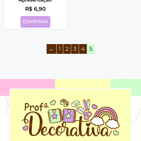
R$
6,90
COMPRAR
←
1
2
3
4
5