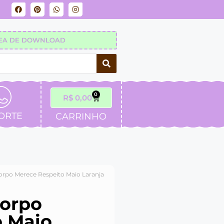
EA DE DOWNLOAD
0
R$
0,00
ORTE
CARRINHO
orpo Merece Respeito Maio Laranja
Corpo
o Maio