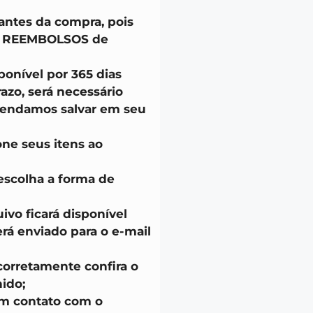
 antes da compra, pois
u REEMBOLSOS de
onível por 365 dias
azo, será necessário
endamos salvar em seu
one seus itens ao
escolha a forma de
uivo ficará disponível
á enviado para o e-mail
corretamente confira o
ido;
em contato com o