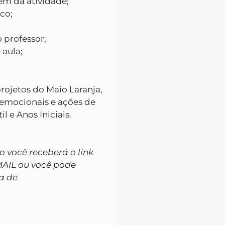
em da atividade;
co;
 professor;
 aula;
rojetos do Maio Laranja,
oemocionais e ações de
 e Anos Iniciais.
você receberá o link
MAIL ou você pode
a de