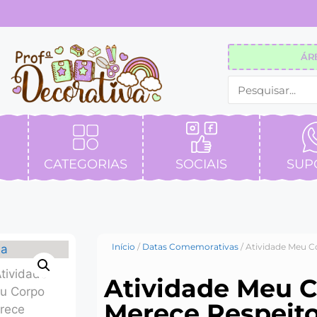
ÁR
CATEGORIAS
SOCIAIS
SUP
Início
/
Datas Comemorativas
/ Atividade Meu C
Atividade Meu 
Merece Respeit