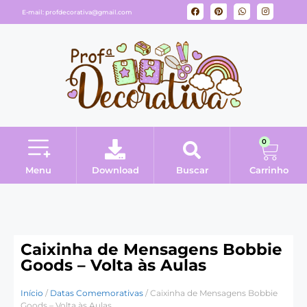
E-mail:
profdecorativa@gmail.com
0
Menu
Download
Buscar
Carrinho
Minha conta
Caixinha de Mensagens Bobbie
Goods – Volta às Aulas
Início
/
Datas Comemorativas
/ Caixinha de Mensagens Bobbie
Goods – Volta às Aulas