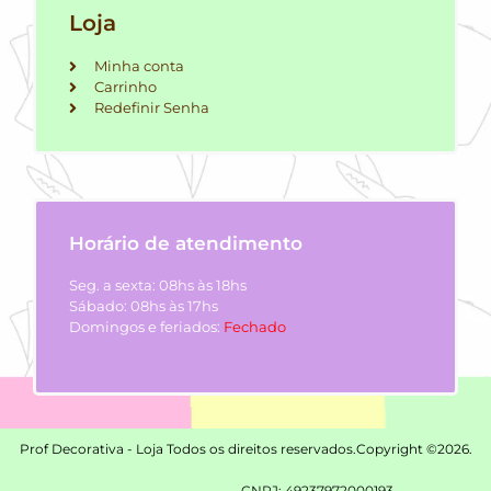
Loja
Minha conta
Carrinho
Redefinir Senha
Horário de atendimento
Seg. a sexta: 08hs às 18hs
Sábado: 08hs às 17hs
Domingos e feriados:
Fechado
Prof Decorativa - Loja Todos os direitos reservados.
Copyright ©2026.
CNPJ: 49237972000193