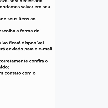
azo, será necessário
endamos salvar em seu
one seus itens ao
escolha a forma de
uivo ficará disponível
á enviado para o e-mail
corretamente confira o
ido;
em contato com o