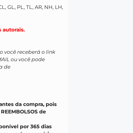
CL, GL, PL, TL, AR, NH, LH,
 autorais.
você receberá o link
MAIL ou você pode
a de
 antes da compra, pois
u REEMBOLSOS de
onível por 365 dias