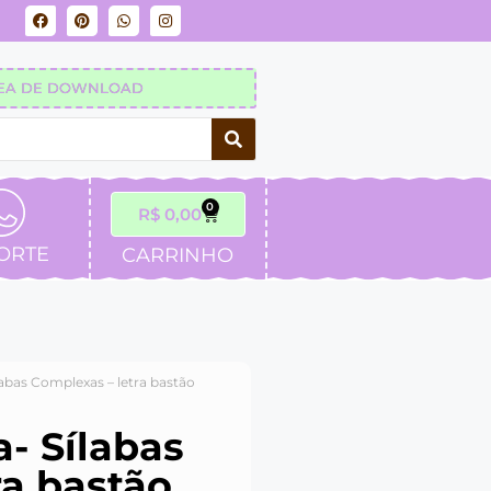
EA DE DOWNLOAD
0
R$
0,00
ORTE
CARRINHO
ílabas Complexas – letra bastão
a- Sílabas
ra bastão