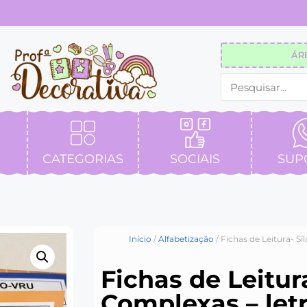
ÁR
CATEGORIAS
SOCIAIS
SUP
Início
/
Alfabetização
/ Fichas de Leitura- S
Fichas de Leitur
Complexas – let