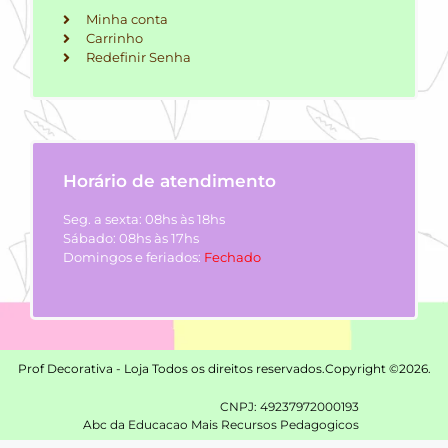
Minha conta
Carrinho
Redefinir Senha
Horário de atendimento
Seg. a sexta: 08hs às 18hs
Sábado: 08hs às 17hs
Domingos e feriados:
Fechado
Prof Decorativa - Loja Todos os direitos reservados.
Copyright ©2026.
CNPJ: 49237972000193
Abc da Educacao Mais Recursos Pedagogicos