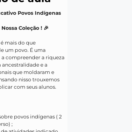
ucativo Povos Indígenas
 Nossa Coleção ! 🎉
 é mais do que
de um povo. É uma
a a compreender a riqueza
a ancestralidade e a
ionais que moldaram e
ensando nisso trouxemos
plicar com seus alunos.
 sobre povos indígenas ( 2
rso) ;
 de atividades indicado