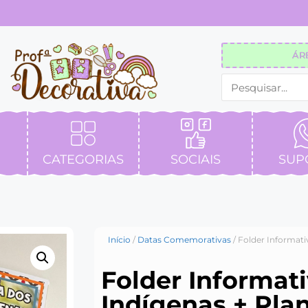
ÁR
CATEGORIAS
SOCIAIS
SUP
Início
/
Datas Comemorativas
/ Folder Informati
Folder Informat
Indígenas + Pla