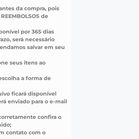
 antes da compra, pois
u REEMBOLSOS de
onível por 365 dias
azo, será necessário
endamos salvar em seu
one seus itens ao
escolha a forma de
uivo ficará disponível
á enviado para o e-mail
corretamente confira o
ido;
em contato com o