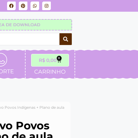
EA DE DOWNLOAD
0
R$
0,00
ORTE
CARRINHO
vo Povos Indígenas + Plano de aula
ivo Povos
no de aula