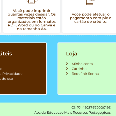
Você pode imprimir
quantas vezes desejar. Os
Você pode efetuar o
materiais estão
pagamento com pix e
organizados em formatos
cartão de crédito.
PDF, Word ou no Canva e
no tamanho A4.
úteis
Loja
Minha conta
to
Carrinho
ca Privacidade
Redefinir Senha
s de uso
CNPJ: 49237972000193
Abc da Educacao Mais Recursos Pedagogicos