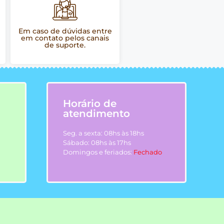
Em caso de dúvidas entre
em contato pelos canais
de suporte.
Horário de
atendimento
Seg. a sexta: 08hs às 18hs
Sábado: 08hs às 17hs
Domingos e feriados:
Fechado