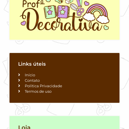
Links úteis
Início
Contato
Política Privacidade
Termos de uso
Loja