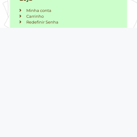
Minha conta
Carrinho
Redefinir Senha
Horário de atendimento
Seg. a sexta: 08hs às 18hs
Sábado: 08hs às 17hs
Domingos e feriados:
Fechado
Prof Decorativa - Loja Todos os direitos reservados.
Copyright ©2026.
CNPJ: 49237972000193
Abc da Educacao Mais Recursos Pedagogicos