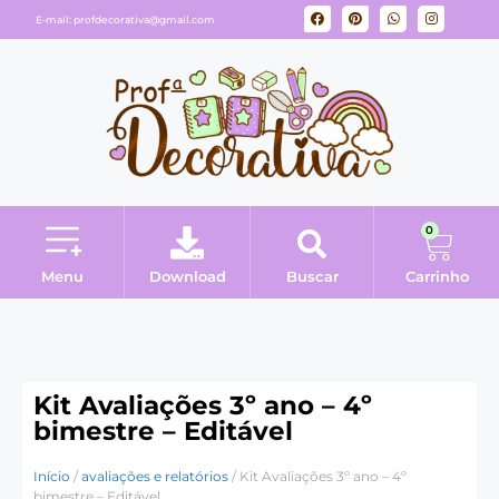
E-mail:
profdecorativa@gmail.com
0
Menu
Download
Buscar
Carrinho
Minha conta
Kit Avaliações 3º ano – 4º
bimestre – Editável
Início
/
avaliações e relatórios
/ Kit Avaliações 3º ano – 4º
bimestre – Editável