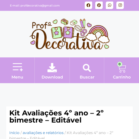
E-mail:
profdecorativa@gmail.com
0
Menu
Download
Buscar
Carrinho
Minha conta
Kit Avaliações 4º ano – 2º
bimestre – Editável
Início
/
avaliações e relatórios
/ Kit Avaliações 4º ano – 2º
bimestre – Editável