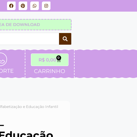
EA DE DOWNLOAD
0
R$
0,00
ORTE
CARRINHO
Alfabetização e Educação Infantil
–
 Educação