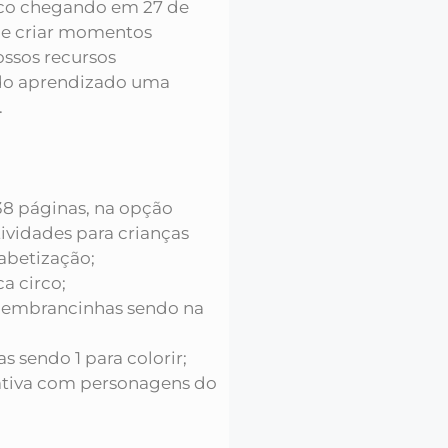
irco chegando em 27 de
de criar momentos
ossos recursos
 do aprendizado uma
.
 38 páginas, na opção
tividades para crianças
fabetização;
a circo;
 lembrancinhas sendo na
 sendo 1 para colorir;
rativa com personagens do