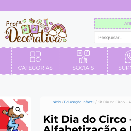
ÁR
CATEGORIAS
SOCIAIS
SUP
Início
/
Educação infantil
/ Kit Dia do Circo – 
Kit Dia do Circo 
Alfabetização e