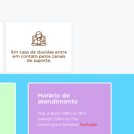
Em caso de dúvidas entre
em contato pelos canais
de suporte.
Horário de
atendimento
Seg. a sexta: 08hs às 18hs
Sábado: 08hs às 17hs
Domingos e feriados:
Fechado