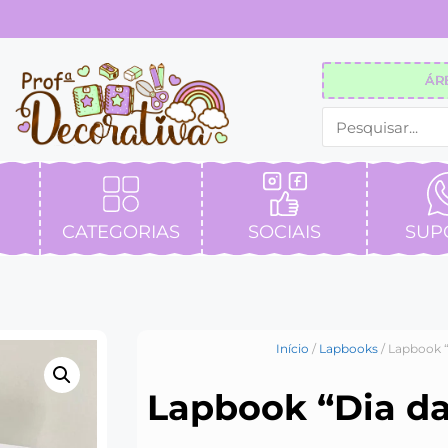
ÁR
CATEGORIAS
SOCIAIS
SUP
Início
/
Lapbooks
/ Lapbook “
Lapbook “Dia da