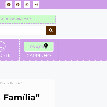
EA DE DOWNLOAD
0
R$
0,00
ORTE
CARRINHO
Dia da Família”
 Família”