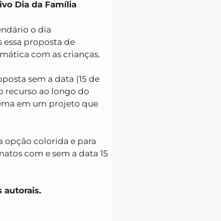
vo Dia da Família
endário o dia
s essa proposta de
emática com as crianças.
posta sem a data (15 de
 o recurso ao longo do
tema em um projeto que
.
a opção colorida e para
matos com e sem a data 15
 autorais.