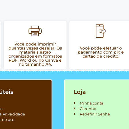
Você pode imprimir
quantas vezes desejar. Os
Você pode efetuar o
materiais estão
pagamento com pix e
organizados em formatos
cartão de crédito.
PDF, Word ou no Canva e
no tamanho A4.
úteis
Loja
Minha conta
to
Carrinho
ca Privacidade
Redefinir Senha
s de uso