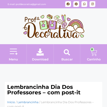
E-mail:
profdecorativa@gmail.com
0
Menu
Download
Buscar
Carrinho
Minha conta
Lembrancinha Dia Dos
Professores – com post-it
Início
/
Lembrancinha
/ Lembrancinha Dia Dos Professores –
com post-it