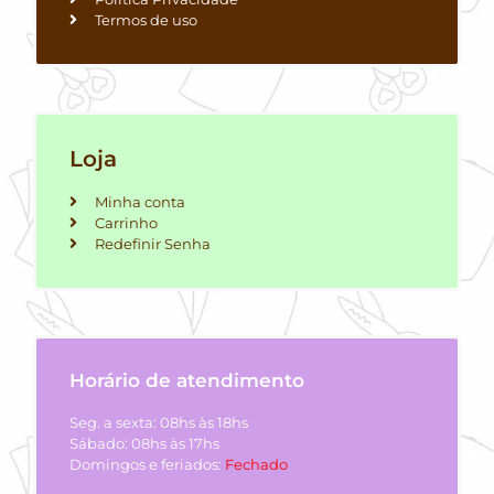
Termos de uso
Loja
Minha conta
Carrinho
Redefinir Senha
Horário de atendimento
Seg. a sexta: 08hs às 18hs
Sábado: 08hs às 17hs
Domingos e feriados:
Fechado