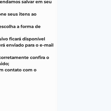
endamos salvar em seu
one seus itens ao
escolha a forma de
uivo ficará disponível
á enviado para o e-mail
corretamente confira o
ido;
em contato com o