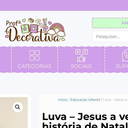
ÁR
CATEGORIAS
SOCIAIS
SUP
Início
/
Educação infantil
/ Luva – Jesus a
Luva – Jesus a v
história de Nata