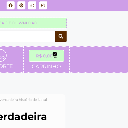
EA DE DOWNLOAD
0
R$
0,00
ORTE
CARRINHO
 verdadeira história de Natal
erdadeira
l