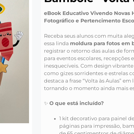
eBook Educativo Vivendo Novas Hi
Fotográfico e Pertencimento Esco
Receba seus alunos com muita aleg
essa linda
moldura para fotos em
registrar o retorno das aulas de form
para eventos escolares, recepções 
inesquecíveis. Com design vibrante
como gizes sorridentes e estrelas c
destaca a frase “Volta às Aulas” em 
tornando o momento ainda mais es
✨
O que está incluído?
1 kit decorativo para painel 
páginas para impressão, ba
de 65 centimentros de diâmet