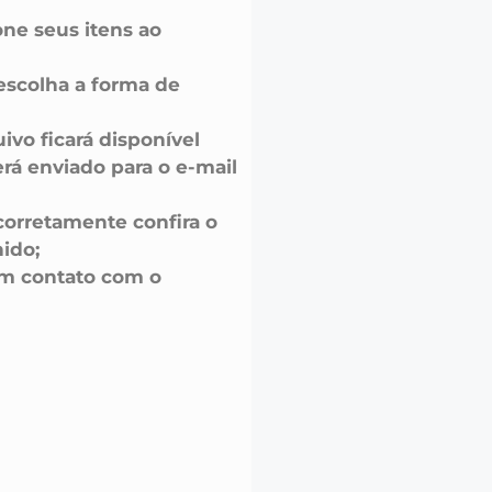
one seus itens ao
escolha a forma de
uivo ficará disponível
á enviado para o e-mail
corretamente confira o
ido;
em contato com o