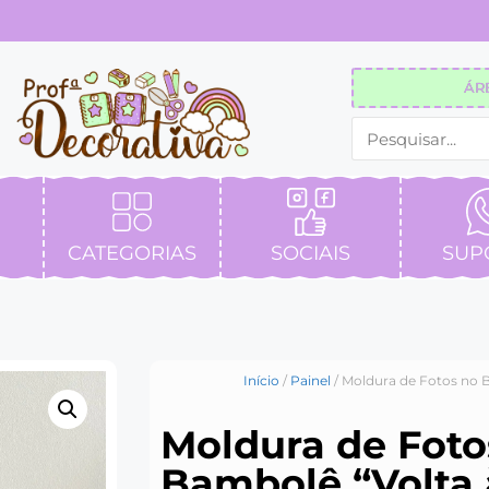
ÁR
CATEGORIAS
SOCIAIS
SUP
Início
/
Painel
/ Moldura de Fotos no B
Moldura de Foto
Bambolê “Volta 