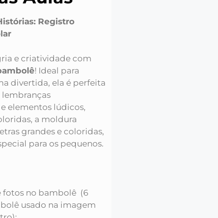
stórias: Registro
lar
ria e criatividade com
 bambolê
! Ideal para
a divertida, ela é perfeita
e lembranças
 e elementos lúdicos,
oloridas, a moldura
letras grandes e coloridas,
pecial para os pequenos.
de fotos no bambolê (6
mbolê usado na imagem
ro);