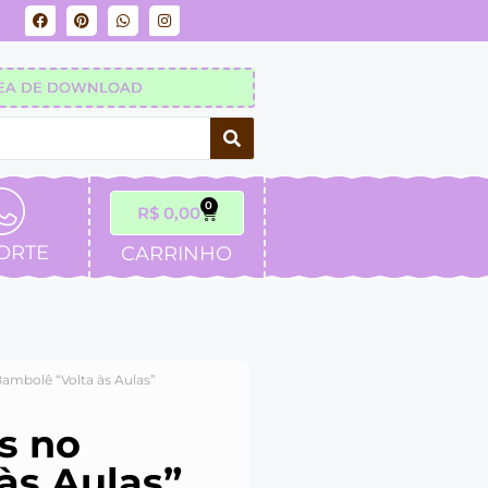
EA DE DOWNLOAD
0
R$
0,00
ORTE
CARRINHO
ambolê “Volta às Aulas”
s no
às Aulas”