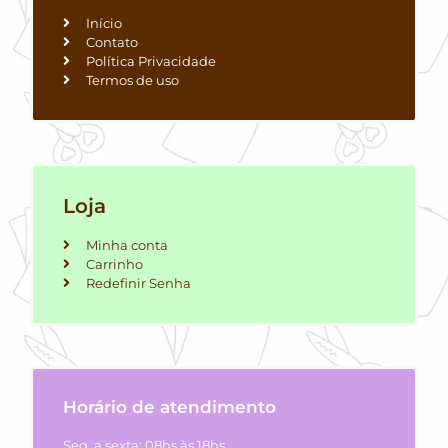
Início
Contato
Política Privacidade
Termos de uso
Loja
Minha conta
Carrinho
Redefinir Senha
Horário de atendimento
Seg. a sexta: 08hs às 18hs