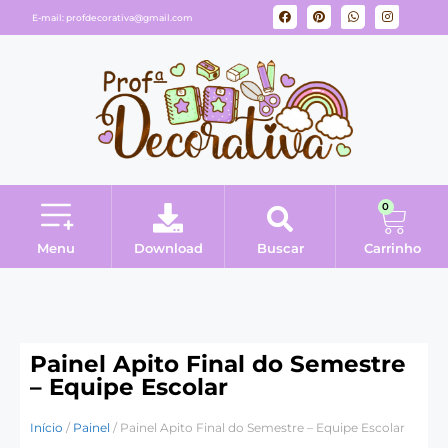
E-mail:
profdecorativa@gmail.com
0
Menu
Download
Buscar
Carrinho
Minha conta
Painel Apito Final do Semestre
– Equipe Escolar
Início
/
Painel
/ Painel Apito Final do Semestre – Equipe Escolar