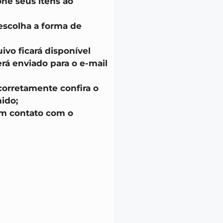
one seus itens ao
escolha a forma de
uivo ficará disponível
á enviado para o e-mail
corretamente confira o
ido;
em contato com o