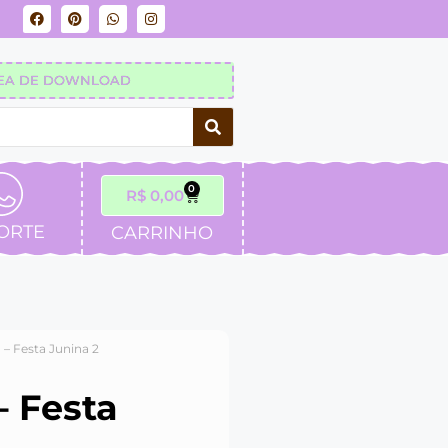
EA DE DOWNLOAD
0
R$
0,00
ORTE
CARRINHO
 – Festa Junina 2
– Festa