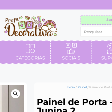
ÁR
CATEGORIAS
SOCIAIS
SUP
Início
/
Painel
/ Painel de Porta
Painel de Porta 
Junina 2