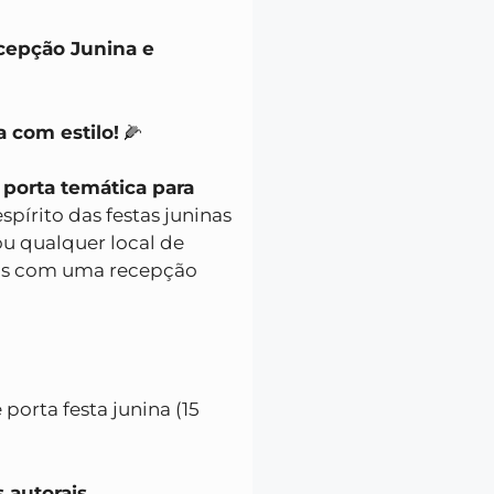
cepção Junina e
a com estilo!
🌽
porta temática para
espírito das festas juninas
ou qualquer local de
dos com uma recepção
 porta festa junina (15
itos autorais.