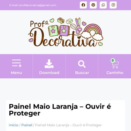
E-mail:
profdecorativa@gmail.com
0
Menu
Download
Buscar
Carrinho
Minha conta
Painel Maio Laranja – Ouvir é
Proteger
Início
/
Painel
/ Painel Maio Laranja – Ouvir é Proteger