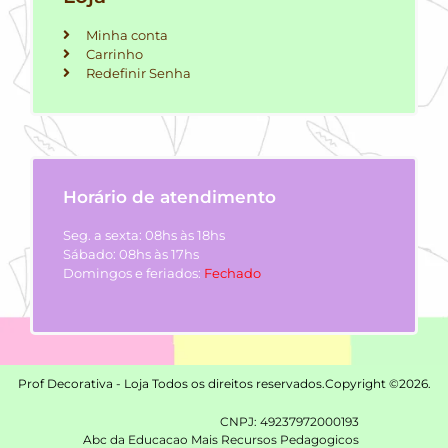
Minha conta
Carrinho
Redefinir Senha
Horário de atendimento
Seg. a sexta: 08hs às 18hs
Sábado: 08hs às 17hs
Domingos e feriados:
Fechado
Prof Decorativa - Loja Todos os direitos reservados.
Copyright ©2026.
CNPJ: 49237972000193
Abc da Educacao Mais Recursos Pedagogicos