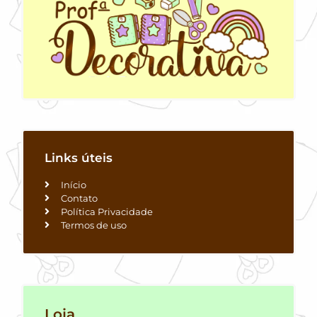
Links úteis
Início
Contato
Política Privacidade
Termos de uso
Loja