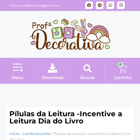
E-mail:
profdecorativa@gmail.com
0
Menu
Download
Buscar
Carrinho
Minha conta
Pílulas da Leitura -Incentive a
Leitura Dia do Livro
Início
/
Lembrancinha
/ Pílulas da Leitura -Incentive a Leitura Dia
do Livro