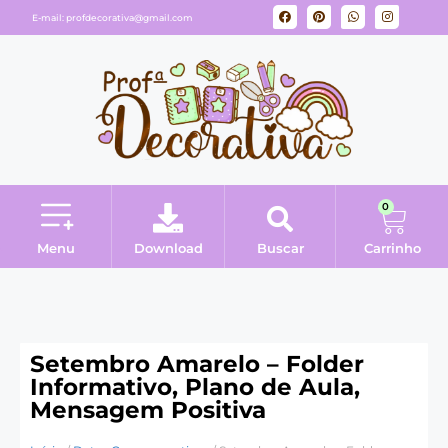
E-mail:
profdecorativa@gmail.com
0
Menu
Download
Buscar
Carrinho
Minha conta
Setembro Amarelo – Folder
Informativo, Plano de Aula,
Mensagem Positiva