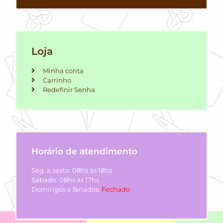
Loja
Minha conta
Carrinho
Redefinir Senha
Horário de atendimento
Seg. a sexta: 08hs às 18hs
Sábado: 08hs às 17hs
Domingos e feriados:
Fechado