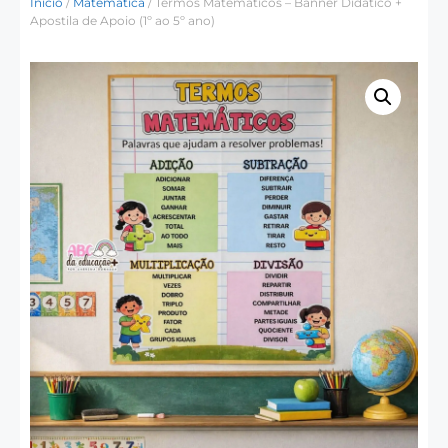
Início
/
Matemática
/ Termos Matemáticos – Banner Didático +
Apostila de Apoio (1º ao 5º ano)