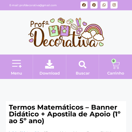
E-mail:
profdecorativa@gmail.com
0
Menu
Download
Buscar
Carrinho
Minha conta
Termos Matemáticos – Banner
Didático + Apostila de Apoio (1º
ao 5º ano)