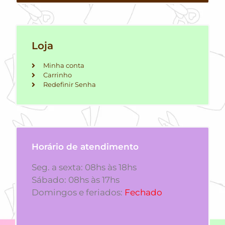
Loja
Minha conta
Carrinho
Redefinir Senha
Horário de atendimento
Seg. a sexta: 08hs às 18hs
Sábado: 08hs às 17hs
Domingos e feriados:
Fechado