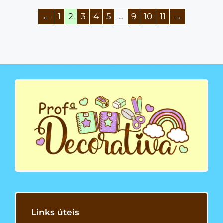
←
1
2
3
4
5
…
9
10
11
→
Links úteis