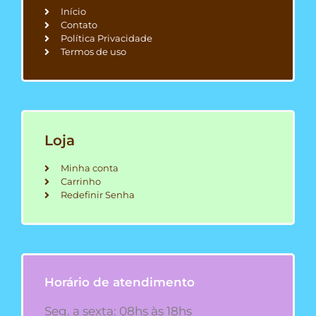
Início
Contato
Política Privacidade
Termos de uso
Loja
Minha conta
Carrinho
Redefinir Senha
Horário de atendimento
Seg. a sexta: 08hs às 18hs