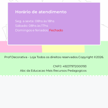
Horário de atendimento
Seg. a sexta: 08hs às 18hs
Sábado: 08hs às 17hs
Domingos e feriados:
Fechado
Prof Decorativa - Loja Todos os direitos reservados.
Copyright ©2026.
CNPJ: 49237972000193
Abc da Educacao Mais Recursos Pedagogicos