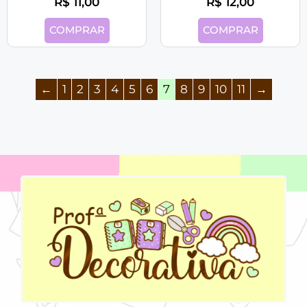
R$
11,00
R$
12,00
COMPRAR
COMPRAR
←
1
2
3
4
5
6
7
8
9
10
11
→