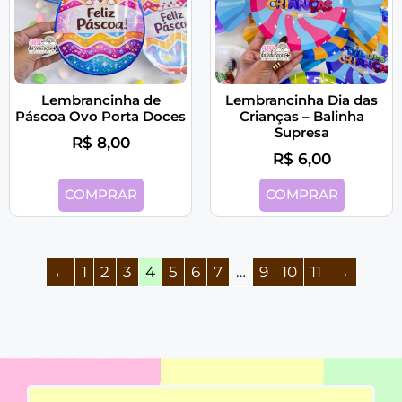
Lembrancinha de
Lembrancinha Dia das
Páscoa Ovo Porta Doces
Crianças – Balinha
Supresa
R$
8,00
R$
6,00
COMPRAR
COMPRAR
←
1
2
3
4
5
6
7
…
9
10
11
→