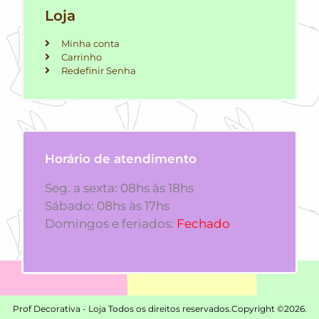
Loja
Minha conta
Carrinho
Redefinir Senha
Horário de atendimento
Seg. a sexta: 08hs às 18hs
Sábado: 08hs às 17hs
Domingos e feriados:
Fechado
Prof Decorativa - Loja Todos os direitos reservados.
Copyright ©2026.