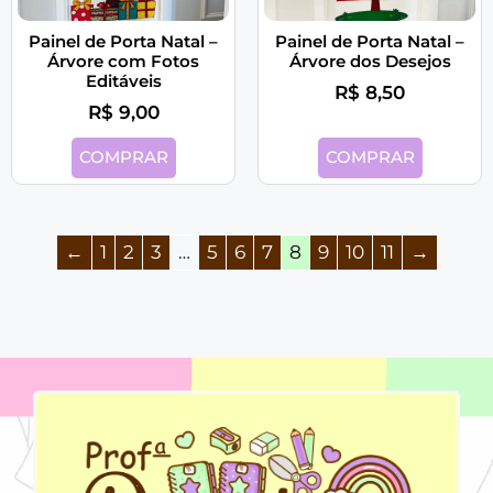
Painel de Porta Natal –
Painel de Porta Natal –
Árvore com Fotos
Árvore dos Desejos
Editáveis
R$
8,50
R$
9,00
COMPRAR
COMPRAR
←
1
2
3
…
5
6
7
8
9
10
11
→