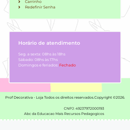
Carrinho
Redefinir Senha
Horário de atendimento
Seg. a sexta: 08hs às 18hs
Sábado: 08hs às 17hs
Domingos e feriados:
Fechado
Prof Decorativa - Loja Todos os direitos reservados.
Copyright ©2026.
CNPJ: 49237972000193
Abc da Educacao Mais Recursos Pedagogicos